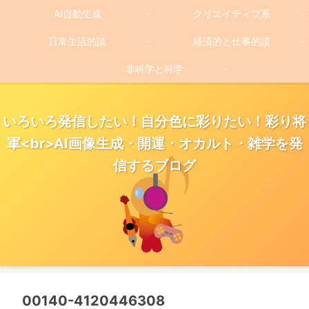
AI自動生成
クリエイティブ系
日常生活的談
経済的と仕事的談
非科学と科学
いろいろ発信したい！自分色に彩りたい！彩り将
軍<br>AI画像生成・開運・オカルト・雑学を発
信するブログ
00140-4120446308