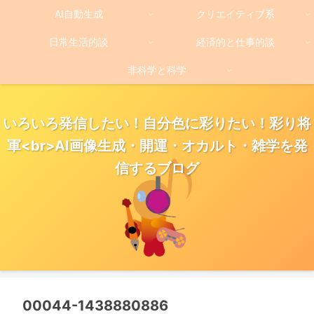
AI自動生成
クリエイティブ系
日常生活的談
経済的と仕事的談
非科学と科学
いろいろ発信したい！自分色に彩りたい！彩り将
軍<br>AI画像生成・開運・オカルト・雑学を発
信するブログ
00044-1438880886