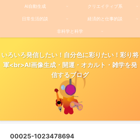
AI自動生成
クリエイティブ系
日常生活的談
経済的と仕事的談
非科学と科学
いろいろ発信したい！自分色に彩りたい！彩り将
軍<br>AI画像生成・開運・オカルト・雑学を発
信するブログ
00025-1023478694