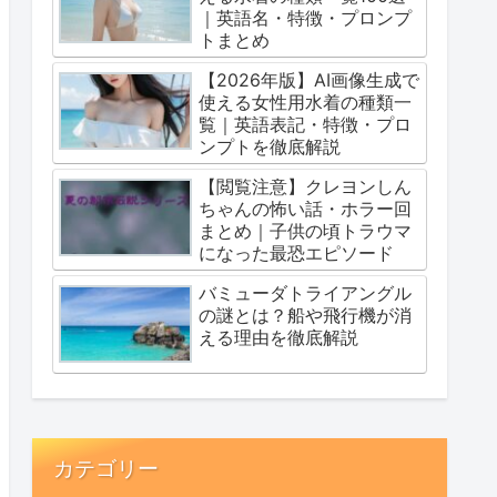
｜英語名・特徴・プロンプ
トまとめ
【2026年版】AI画像生成で
使える女性用水着の種類一
覧｜英語表記・特徴・プロ
ンプトを徹底解説
【閲覧注意】クレヨンしん
ちゃんの怖い話・ホラー回
まとめ｜子供の頃トラウマ
になった最恐エピソード
バミューダトライアングル
の謎とは？船や飛行機が消
える理由を徹底解説
カテゴリー