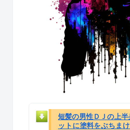
短髪の男性ＤＪの上半
ットに塗料をぶちま