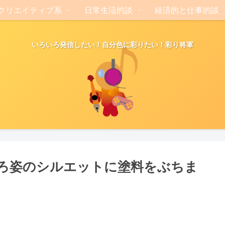
クリエイティブ系
日常生活的談
経済的と仕事的談
いろいろ発信したい！自分色に彩りたい！彩り将軍
ろ姿のシルエットに塗料をぶちま