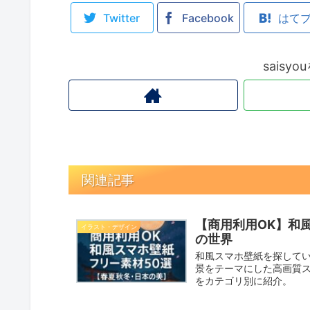
Twitter
Facebook
はて
saisy
関連記事
【商用利用OK】和
イラスト・デザイン
の世界
和風スマホ壁紙を探して
景をテーマにした高画質スマ
をカテゴリ別に紹介。