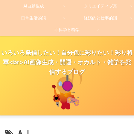
AI自動生成
クリエイティブ系
日常生活的談
経済的と仕事的談
非科学と科学
いろいろ発信したい！自分色に彩りたい！彩り将
軍<br>AI画像生成・開運・オカルト・雑学を発
信するブログ
ＡＩ