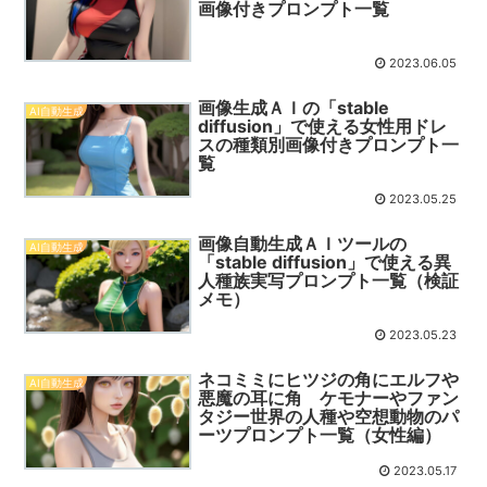
画像付きプロンプト一覧
2023.06.05
画像生成ＡＩの「stable
AI自動生成
diffusion」で使える女性用ドレ
スの種類別画像付きプロンプト一
覧
2023.05.25
画像自動生成ＡＩツールの
AI自動生成
「stable diffusion」で使える異
人種族実写プロンプト一覧（検証
メモ）
2023.05.23
ネコミミにヒツジの角にエルフや
AI自動生成
悪魔の耳に角 ケモナーやファン
タジー世界の人種や空想動物のパ
ーツプロンプト一覧（女性編）
2023.05.17