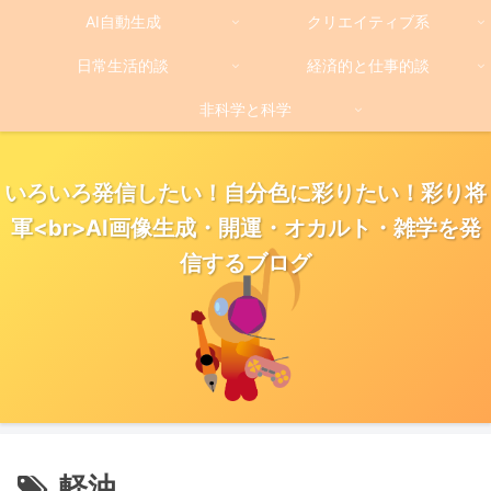
AI自動生成
クリエイティブ系
日常生活的談
経済的と仕事的談
非科学と科学
いろいろ発信したい！自分色に彩りたい！彩り将
軍<br>AI画像生成・開運・オカルト・雑学を発
信するブログ
軽油