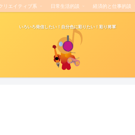
クリエイティブ系
日常生活的談
経済的と仕事的談
いろいろ発信したい！自分色に彩りたい！彩り将軍