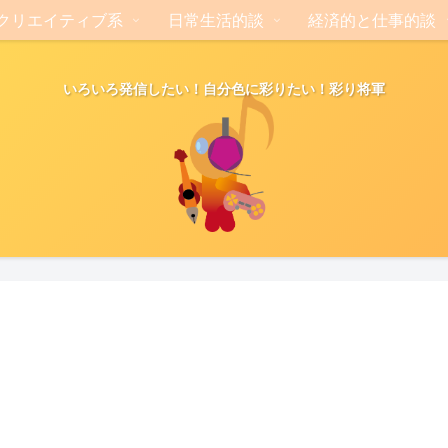
クリエイティブ系
日常生活的談
経済的と仕事的談
いろいろ発信したい！自分色に彩りたい！彩り将軍