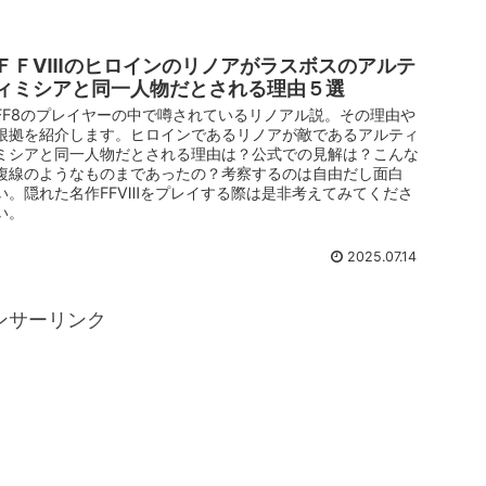
ＦＦⅧのヒロインのリノアがラスボスのアルテ
ィミシアと同一人物だとされる理由５選
FF8のプレイヤーの中で噂されているリノアル説。その理由や
根拠を紹介します。ヒロインであるリノアが敵であるアルティ
ミシアと同一人物だとされる理由は？公式での見解は？こんな
複線のようなものまであったの？考察するのは自由だし面白
い。隠れた名作FFⅧをプレイする際は是非考えてみてくださ
い。
2025.07.14
ンサーリンク