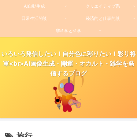
AI自動生成
クリエイティブ系
日常生活的談
経済的と仕事的談
非科学と科学
いろいろ発信したい！自分色に彩りたい！彩り将
軍<br>AI画像生成・開運・オカルト・雑学を発
信するブログ
旅行