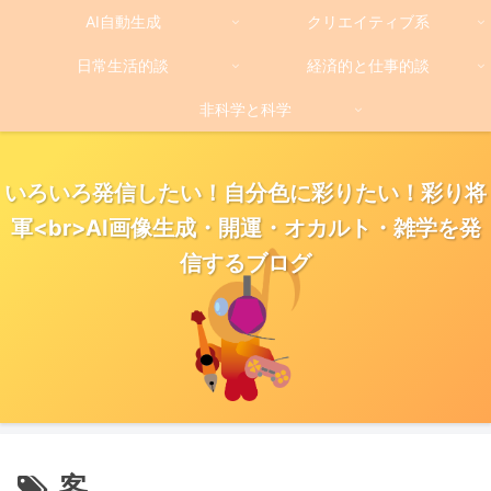
AI自動生成
クリエイティブ系
日常生活的談
経済的と仕事的談
非科学と科学
いろいろ発信したい！自分色に彩りたい！彩り将
軍<br>AI画像生成・開運・オカルト・雑学を発
信するブログ
客