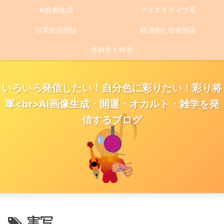
AI自動生成
クリエイティブ系
日常生活的談
経済的と仕事的談
非科学と科学
いろいろ発信したい！自分色に彩りたい！彩り将
軍<br>AI画像生成・開運・オカルト・雑学を発
信するブログ
実写