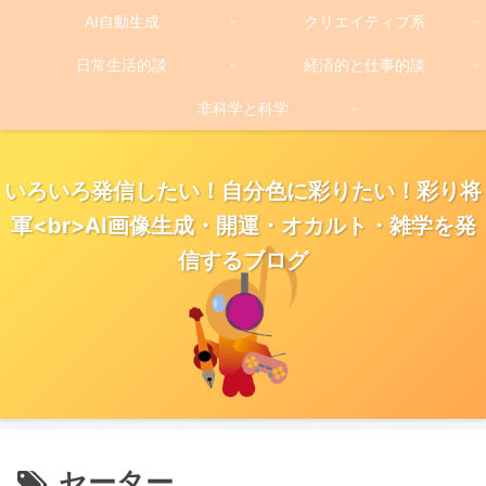
AI自動生成
クリエイティブ系
日常生活的談
経済的と仕事的談
非科学と科学
いろいろ発信したい！自分色に彩りたい！彩り将
軍<br>AI画像生成・開運・オカルト・雑学を発
信するブログ
セーター