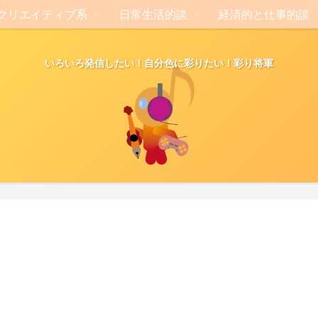
クリエイティブ系
日常生活的談
経済的と仕事的談
いろいろ発信したい！自分色に彩りたい！彩り将軍