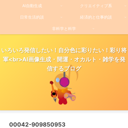
AI自動生成
クリエイティブ系
日常生活的談
経済的と仕事的談
非科学と科学
いろいろ発信したい！自分色に彩りたい！彩り将
軍<br>AI画像生成・開運・オカルト・雑学を発
信するブログ
00042-909850953