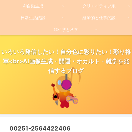
AI自動生成
クリエイティブ系
日常生活的談
経済的と仕事的談
非科学と科学
いろいろ発信したい！自分色に彩りたい！彩り将
軍<br>AI画像生成・開運・オカルト・雑学を発
信するブログ
00251-2564422406