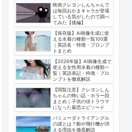
映画クレヨンしんちゃんで
は毎回おかまキャラが登場
している気がしたので調べ
てみた【後編】
【保存版】AI画像生成に使
える水着の種類一覧100選
｜英語名・特徴・プロンプ
トまとめ
【2026年版】AI画像生成で
使える女性用水着の種類一
覧｜英語表記・特徴・プロ
ンプトを徹底解説
【閲覧注意】クレヨンしん
ちゃんの怖い話・ホラー回
まとめ｜子供の頃トラウマ
になった最恐エピソード
バミューダトライアングル
の謎とは？船や飛行機が消
える理由を徹底解説