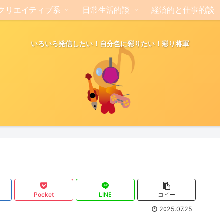
クリエイティブ系
日常生活的談
経済的と仕事的談
いろいろ発信したい！自分色に彩りたい！彩り将軍
Pocket
LINE
コピー
2025.07.25