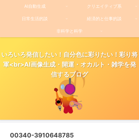
AI自動生成
クリエイティブ系
日常生活的談
経済的と仕事的談
非科学と科学
いろいろ発信したい！自分色に彩りたい！彩り将
軍<br>AI画像生成・開運・オカルト・雑学を発
信するブログ
00340-3910648785