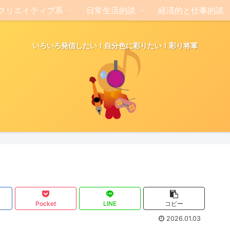
クリエイティブ系
日常生活的談
経済的と仕事的談
いろいろ発信したい！自分色に彩りたい！彩り将軍
Pocket
LINE
コピー
2026.01.03