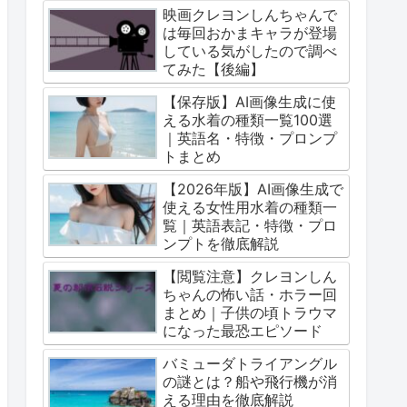
映画クレヨンしんちゃんで
は毎回おかまキャラが登場
している気がしたので調べ
てみた【後編】
【保存版】AI画像生成に使
える水着の種類一覧100選
｜英語名・特徴・プロンプ
トまとめ
【2026年版】AI画像生成で
使える女性用水着の種類一
覧｜英語表記・特徴・プロ
ンプトを徹底解説
【閲覧注意】クレヨンしん
ちゃんの怖い話・ホラー回
まとめ｜子供の頃トラウマ
になった最恐エピソード
バミューダトライアングル
の謎とは？船や飛行機が消
える理由を徹底解説