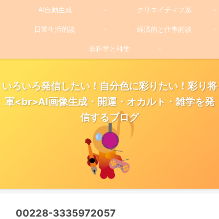
AI自動生成
クリエイティブ系
日常生活的談
経済的と仕事的談
非科学と科学
いろいろ発信したい！自分色に彩りたい！彩り将
軍<br>AI画像生成・開運・オカルト・雑学を発
信するブログ
00228-3335972057