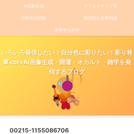
AI自動生成
クリエイティブ系
日常生活的談
経済的と仕事的談
非科学と科学
いろいろ発信したい！自分色に彩りたい！彩り将
軍<br>AI画像生成・開運・オカルト・雑学を発
信するブログ
00215-1155086706