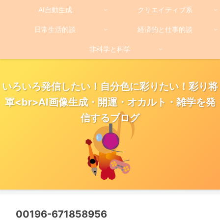
AI自動生成
クリエイティブ系
日常生活的談
経済的と仕事的談
非科学と科学
いろいろ発信したい！自分色に彩りたい！彩り将
軍<br>AI画像生成・開運・オカルト・雑学を発
信するブログ
00196-671858956