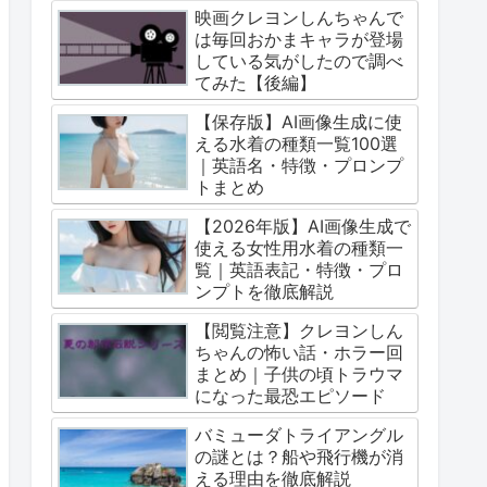
映画クレヨンしんちゃんで
は毎回おかまキャラが登場
している気がしたので調べ
てみた【後編】
【保存版】AI画像生成に使
える水着の種類一覧100選
｜英語名・特徴・プロンプ
トまとめ
【2026年版】AI画像生成で
使える女性用水着の種類一
覧｜英語表記・特徴・プロ
ンプトを徹底解説
【閲覧注意】クレヨンしん
ちゃんの怖い話・ホラー回
まとめ｜子供の頃トラウマ
になった最恐エピソード
バミューダトライアングル
の謎とは？船や飛行機が消
える理由を徹底解説