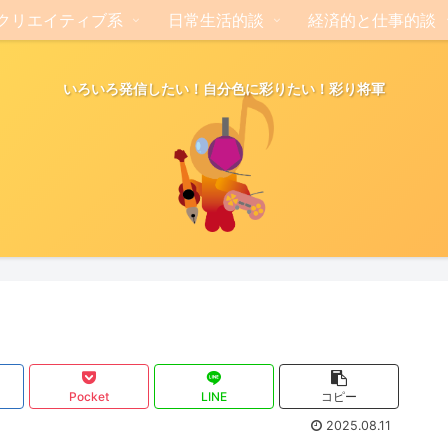
クリエイティブ系
日常生活的談
経済的と仕事的談
いろいろ発信したい！自分色に彩りたい！彩り将軍
Pocket
LINE
コピー
2025.08.11