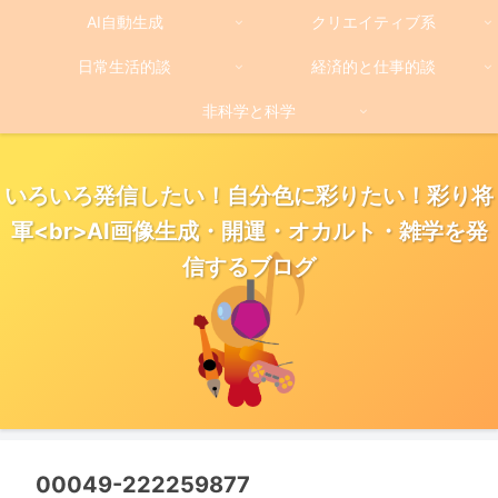
AI自動生成
クリエイティブ系
日常生活的談
経済的と仕事的談
非科学と科学
いろいろ発信したい！自分色に彩りたい！彩り将
軍<br>AI画像生成・開運・オカルト・雑学を発
信するブログ
00049-222259877