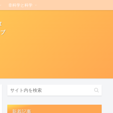
非科学と科学
軍
るブ
新着記事