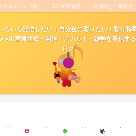
クリエイティブ系
日常生活的談
経済的と仕事的談
いろいろ発信したい！自分色に彩りたい！彩り将
br>AI画像生成・開運・オカルト・雑学を発信す
ログ