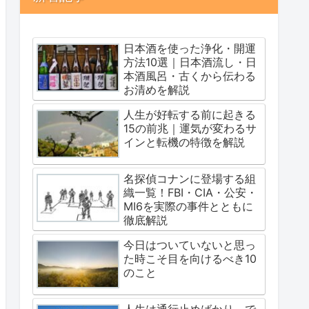
日本酒を使った浄化・開運
方法10選｜日本酒流し・日
本酒風呂・古くから伝わる
お清めを解説
人生が好転する前に起きる
15の前兆｜運気が変わるサ
インと転機の特徴を解説
名探偵コナンに登場する組
織一覧！FBI・CIA・公安・
MI6を実際の事件とともに
徹底解説
今日はついていないと思っ
た時こそ目を向けるべき10
のこと
人生は通行止めばかり。で