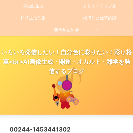
AI自動生成
クリエイティブ系
日常生活的談
経済的と仕事的談
非科学と科学
いろいろ発信したい！自分色に彩りたい！彩り将
軍<br>AI画像生成・開運・オカルト・雑学を発
信するブログ
00244-1453441302