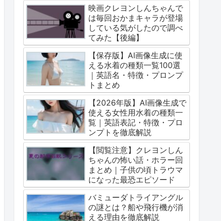
映画クレヨンしんちゃんで
は毎回おかまキャラが登場
している気がしたので調べ
てみた【後編】
【保存版】AI画像生成に使
える水着の種類一覧100選
｜英語名・特徴・プロンプ
トまとめ
【2026年版】AI画像生成で
使える女性用水着の種類一
覧｜英語表記・特徴・プロ
ンプトを徹底解説
【閲覧注意】クレヨンしん
ちゃんの怖い話・ホラー回
まとめ｜子供の頃トラウマ
になった最恐エピソード
バミューダトライアングル
の謎とは？船や飛行機が消
える理由を徹底解説