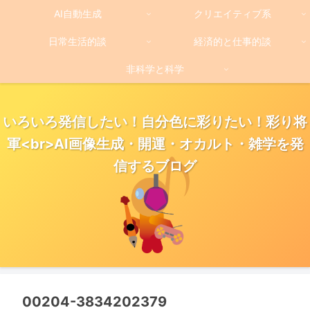
AI自動生成
クリエイティブ系
日常生活的談
経済的と仕事的談
非科学と科学
いろいろ発信したい！自分色に彩りたい！彩り将
軍<br>AI画像生成・開運・オカルト・雑学を発
信するブログ
00204-3834202379