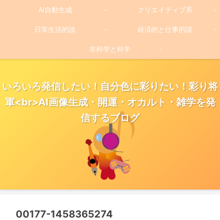
AI自動生成
クリエイティブ系
日常生活的談
経済的と仕事的談
非科学と科学
いろいろ発信したい！自分色に彩りたい！彩り将
軍<br>AI画像生成・開運・オカルト・雑学を発
信するブログ
00177-1458365274