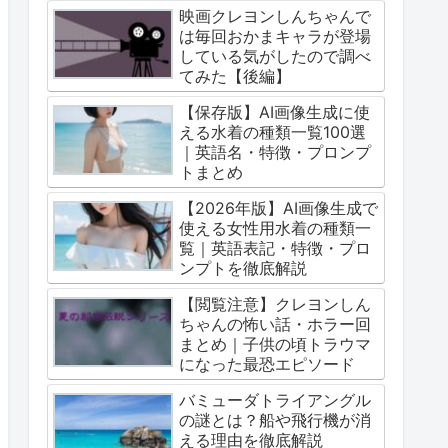
映画クレヨンしんちゃんで
は毎回おかまキャラが登場
している気がしたので調べ
てみた【後編】
【保存版】AI画像生成に使
える水着の種類一覧100選
｜英語名・特徴・プロンプ
トまとめ
【2026年版】AI画像生成で
使える女性用水着の種類一
覧｜英語表記・特徴・プロ
ンプトを徹底解説
【閲覧注意】クレヨンしん
ちゃんの怖い話・ホラー回
まとめ｜子供の頃トラウマ
になった最恐エピソード
バミューダトライアングル
の謎とは？船や飛行機が消
える理由を徹底解説