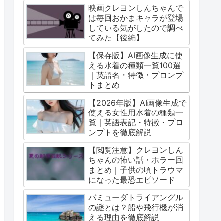
映画クレヨンしんちゃんで
は毎回おかまキャラが登場
している気がしたので調べ
てみた【後編】
【保存版】AI画像生成に使
える水着の種類一覧100選
｜英語名・特徴・プロンプ
トまとめ
【2026年版】AI画像生成で
使える女性用水着の種類一
覧｜英語表記・特徴・プロ
ンプトを徹底解説
【閲覧注意】クレヨンしん
ちゃんの怖い話・ホラー回
まとめ｜子供の頃トラウマ
になった最恐エピソード
バミューダトライアングル
の謎とは？船や飛行機が消
える理由を徹底解説