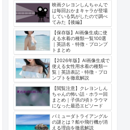
映画クレヨンしんちゃんで
は毎回おかまキャラが登場
している気がしたので調べ
てみた【後編】
【保存版】AI画像生成に使
える水着の種類一覧100選
｜英語名・特徴・プロンプ
トまとめ
【2026年版】AI画像生成で
使える女性用水着の種類一
覧｜英語表記・特徴・プロ
ンプトを徹底解説
【閲覧注意】クレヨンしん
ちゃんの怖い話・ホラー回
まとめ｜子供の頃トラウマ
になった最恐エピソード
バミューダトライアングル
の謎とは？船や飛行機が消
える理由を徹底解説