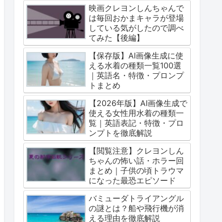
映画クレヨンしんちゃんで
は毎回おかまキャラが登場
している気がしたので調べ
てみた【後編】
【保存版】AI画像生成に使
える水着の種類一覧100選
｜英語名・特徴・プロンプ
トまとめ
【2026年版】AI画像生成で
使える女性用水着の種類一
覧｜英語表記・特徴・プロ
ンプトを徹底解説
【閲覧注意】クレヨンしん
ちゃんの怖い話・ホラー回
まとめ｜子供の頃トラウマ
になった最恐エピソード
バミューダトライアングル
の謎とは？船や飛行機が消
える理由を徹底解説