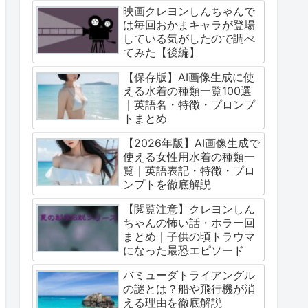
映画クレヨンしんちゃんで
は毎回おかまキャラが登場
している気がしたので調べ
てみた【後編】
【保存版】AI画像生成に使
える水着の種類一覧100選
｜英語名・特徴・プロンプ
トまとめ
【2026年版】AI画像生成で
使える女性用水着の種類一
覧｜英語表記・特徴・プロ
ンプトを徹底解説
【閲覧注意】クレヨンしん
ちゃんの怖い話・ホラー回
まとめ｜子供の頃トラウマ
になった最恐エピソード
バミューダトライアングル
の謎とは？船や飛行機が消
える理由を徹底解説