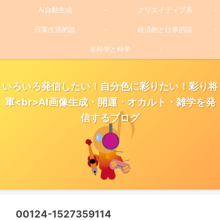
AI自動生成
クリエイティブ系
日常生活的談
経済的と仕事的談
非科学と科学
いろいろ発信したい！自分色に彩りたい！彩り将
軍<br>AI画像生成・開運・オカルト・雑学を発
信するブログ
00124-1527359114