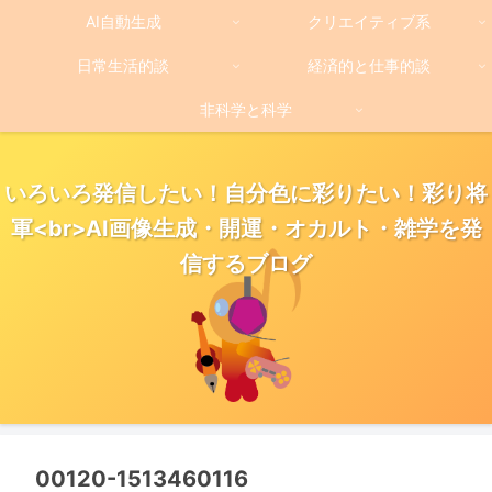
AI自動生成
クリエイティブ系
日常生活的談
経済的と仕事的談
非科学と科学
いろいろ発信したい！自分色に彩りたい！彩り将
軍<br>AI画像生成・開運・オカルト・雑学を発
信するブログ
00120-1513460116