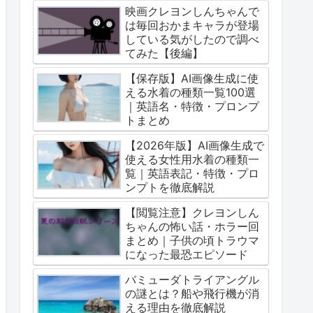
映画クレヨンしんちゃんで
は毎回おかまキャラが登場
している気がしたので調べ
てみた【後編】
【保存版】AI画像生成に使
える水着の種類一覧100選
｜英語名・特徴・プロンプ
トまとめ
【2026年版】AI画像生成で
使える女性用水着の種類一
覧｜英語表記・特徴・プロ
ンプトを徹底解説
【閲覧注意】クレヨンしん
ちゃんの怖い話・ホラー回
まとめ｜子供の頃トラウマ
になった最恐エピソード
バミューダトライアングル
の謎とは？船や飛行機が消
える理由を徹底解説