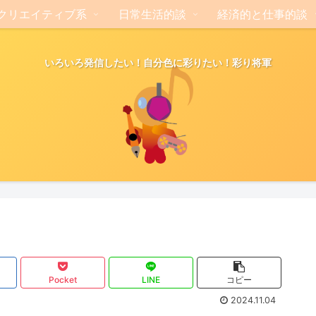
クリエイティブ系
日常生活的談
経済的と仕事的談
いろいろ発信したい！自分色に彩りたい！彩り将軍
Pocket
LINE
コピー
2024.11.04