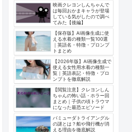
映画クレヨンしんちゃんで
は毎回おかまキャラが登場
している気がしたので調べ
てみた【後編】
【保存版】AI画像生成に使
える水着の種類一覧100選
｜英語名・特徴・プロンプ
トまとめ
【2026年版】AI画像生成で
使える女性用水着の種類一
覧｜英語表記・特徴・プロ
ンプトを徹底解説
【閲覧注意】クレヨンしん
ちゃんの怖い話・ホラー回
まとめ｜子供の頃トラウマ
になった最恐エピソード
バミューダトライアングル
の謎とは？船や飛行機が消
える理由を徹底解説