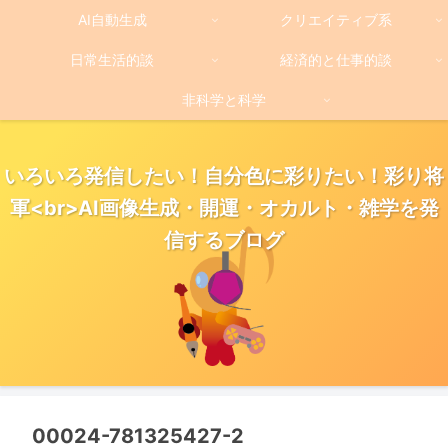
AI自動生成
クリエイティブ系
日常生活的談
経済的と仕事的談
非科学と科学
いろいろ発信したい！自分色に彩りたい！彩り将
軍<br>AI画像生成・開運・オカルト・雑学を発
信するブログ
00024-781325427-2