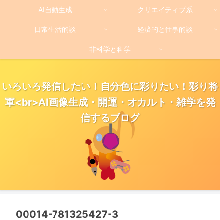
AI自動生成
クリエイティブ系
日常生活的談
経済的と仕事的談
非科学と科学
いろいろ発信したい！自分色に彩りたい！彩り将
軍<br>AI画像生成・開運・オカルト・雑学を発
信するブログ
00014-781325427-3