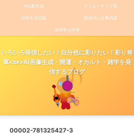
AI自動生成
クリエイティブ系
日常生活的談
経済的と仕事的談
非科学と科学
いろいろ発信したい！自分色に彩りたい！彩り将
軍<br>AI画像生成・開運・オカルト・雑学を発
信するブログ
00002-781325427-3