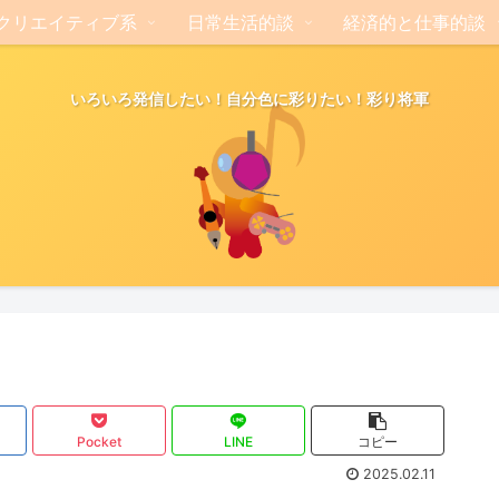
クリエイティブ系
日常生活的談
経済的と仕事的談
いろいろ発信したい！自分色に彩りたい！彩り将軍
Pocket
LINE
コピー
2025.02.11