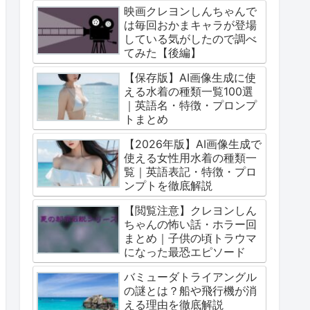
映画クレヨンしんちゃんで
は毎回おかまキャラが登場
している気がしたので調べ
てみた【後編】
【保存版】AI画像生成に使
える水着の種類一覧100選
｜英語名・特徴・プロンプ
トまとめ
【2026年版】AI画像生成で
使える女性用水着の種類一
覧｜英語表記・特徴・プロ
ンプトを徹底解説
【閲覧注意】クレヨンしん
ちゃんの怖い話・ホラー回
まとめ｜子供の頃トラウマ
になった最恐エピソード
バミューダトライアングル
の謎とは？船や飛行機が消
える理由を徹底解説