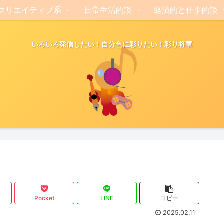
クリエイティブ系
日常生活的談
経済的と仕事的談
いろいろ発信したい！自分色に彩りたい！彩り将軍
Pocket
LINE
コピー
2025.02.11