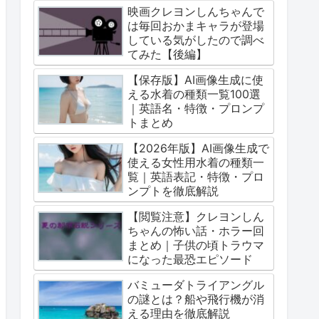
映画クレヨンしんちゃんで
は毎回おかまキャラが登場
している気がしたので調べ
てみた【後編】
【保存版】AI画像生成に使
える水着の種類一覧100選
｜英語名・特徴・プロンプ
トまとめ
【2026年版】AI画像生成で
使える女性用水着の種類一
覧｜英語表記・特徴・プロ
ンプトを徹底解説
【閲覧注意】クレヨンしん
ちゃんの怖い話・ホラー回
まとめ｜子供の頃トラウマ
になった最恐エピソード
バミューダトライアングル
の謎とは？船や飛行機が消
える理由を徹底解説