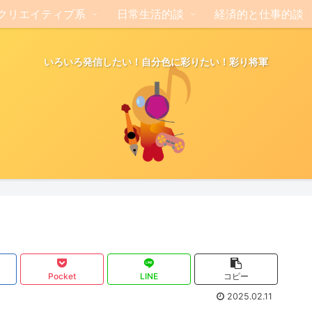
クリエイティブ系
日常生活的談
経済的と仕事的談
いろいろ発信したい！自分色に彩りたい！彩り将軍
Pocket
LINE
コピー
2025.02.11