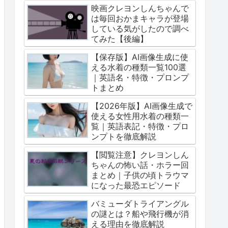
映画クレヨンしんちゃんで
は毎回おかまキャラが登場
している気がしたので調べ
てみた【後編】
【保存版】AI画像生成に使
える水着の種類一覧100選
｜英語名・特徴・プロンプ
トまとめ
【2026年版】AI画像生成で
使える女性用水着の種類一
覧｜英語表記・特徴・プロ
ンプトを徹底解説
【閲覧注意】クレヨンしん
ちゃんの怖い話・ホラー回
まとめ｜子供の頃トラウマ
になった最恐エピソード
バミューダトライアングル
の謎とは？船や飛行機が消
える理由を徹底解説