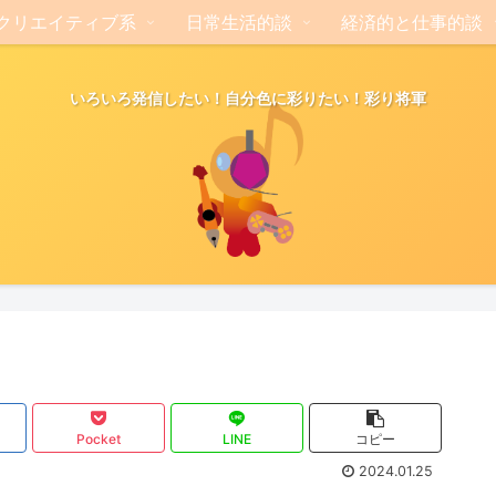
クリエイティブ系
日常生活的談
経済的と仕事的談
いろいろ発信したい！自分色に彩りたい！彩り将軍
Pocket
LINE
コピー
2024.01.25