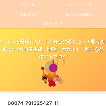
AI自動生成
クリエイティブ系
日常生活的談
経済的と仕事的談
非科学と科学
いろいろ発信したい！自分色に彩りたい！彩り将
軍<br>AI画像生成・開運・オカルト・雑学を発
信するブログ
00074-781325427-11