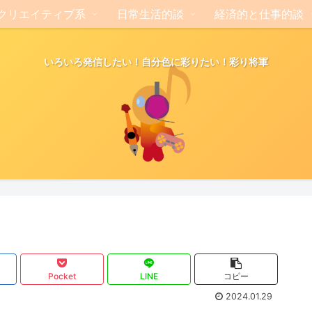
クリエイティブ系
日常生活的談
経済的と仕事的談
いろいろ発信したい！自分色に彩りたい！彩り将軍
Pocket
LINE
コピー
2024.01.29