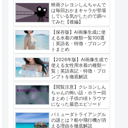
映画クレヨンしんちゃんで
は毎回おかまキャラが登場
している気がしたので調べ
てみた【後編】
【保存版】AI画像生成に使
える水着の種類一覧100選
｜英語名・特徴・プロンプ
トまとめ
【2026年版】AI画像生成で
使える女性用水着の種類一
覧｜英語表記・特徴・プロ
ンプトを徹底解説
【閲覧注意】クレヨンしん
ちゃんの怖い話・ホラー回
まとめ｜子供の頃トラウマ
になった最恐エピソード
バミューダトライアングル
の謎とは？船や飛行機が消
える理由を徹底解説