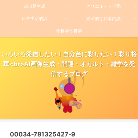
AI自動生成
クリエイティブ系
日常生活的談
経済的と仕事的談
非科学と科学
いろいろ発信したい！自分色に彩りたい！彩り将
軍<br>AI画像生成・開運・オカルト・雑学を発
信するブログ
00034-781325427-9