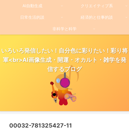
AI自動生成
クリエイティブ系
日常生活的談
経済的と仕事的談
非科学と科学
いろいろ発信したい！自分色に彩りたい！彩り将
軍<br>AI画像生成・開運・オカルト・雑学を発
信するブログ
00032-781325427-11