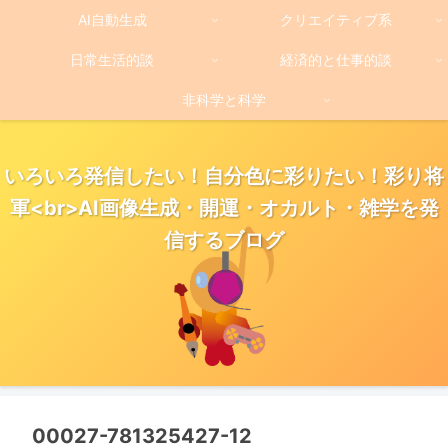
AI自動生成
クリエイティブ系
日常生活的談
経済的と仕事的談
非科学と科学
いろいろ発信したい！自分色に彩りたい！彩り将
軍<br>AI画像生成・開運・オカルト・雑学を発
信するブログ
00027-781325427-12